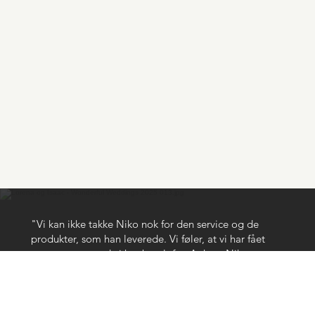
"Vi kan ikke takke Niko nok for den service og de
produkter, som han leverede. Vi føler, at vi har fået
meget mere, end vi har betalt for. At hyre Niko var en
af de bedste investeringer, som vi gjorde under
brylluppet. Det var guld værd at have en så
professionel fotograf som Niko med på vores store
dag - det gjorde hele forskellen."